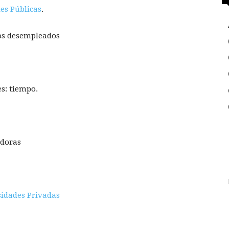
es Públicas
.
los desempleados
es: tiempo.
adoras
idades Privadas