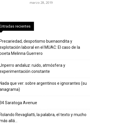
marzo 28, 2019
Entradas recientes
Precariedad, despotismo buenaondita y
explotación laboral en el MUAC: El caso de la
poeta Melinna Guerrero
Unperro andaluz: ruido, atmósfera y
experimentación constante
Nada que ver: sobre argentinos e ignorantes (su
anagrama)
34 Saratoga Avenue
Rolando Revagliatti, la palabra, el texto y mucho
más allá…