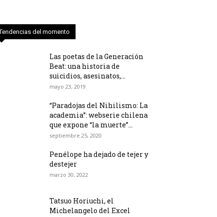
Tendencias del momento
Las poetas de la Generación
Beat: una historia de
suicidios, asesinatos,...
mayo 23, 2019
“Paradojas del Nihilismo: La
academia”: webserie chilena
que expone “la muerte”...
septiembre 25, 2020
Penélope ha dejado de tejer y
destejer
marzo 30, 2022
Tatsuo Horiuchi, el
Michelangelo del Excel