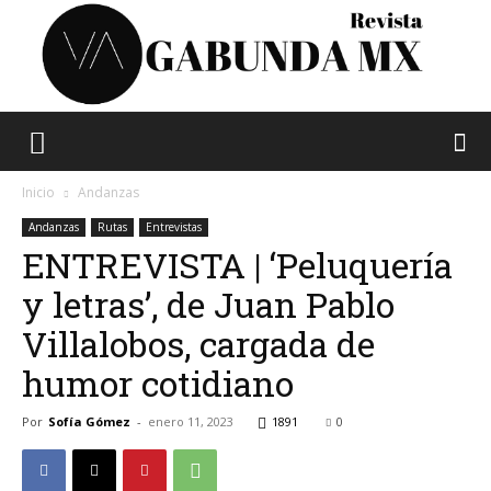
Vagabunda
Inicio
Andanzas
Andanzas
Rutas
Entrevistas
ENTREVISTA | ‘Peluquería
Mx
y letras’, de Juan Pablo
Villalobos, cargada de
humor cotidiano
Por
Sofía Gómez
-
enero 11, 2023
1891
0