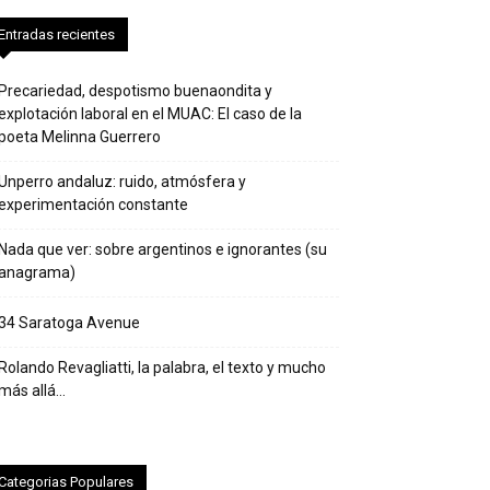
Entradas recientes
Precariedad, despotismo buenaondita y
explotación laboral en el MUAC: El caso de la
poeta Melinna Guerrero
Unperro andaluz: ruido, atmósfera y
experimentación constante
Nada que ver: sobre argentinos e ignorantes (su
anagrama)
34 Saratoga Avenue
Rolando Revagliatti, la palabra, el texto y mucho
más allá…
Categorias Populares