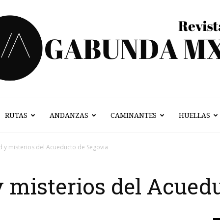
RUTAS
ANDANZAS
CAMINANTES
HUELLAS
Vagabunda
d y misterios del Acueducto de Segovia
y misterios del Acued
Mx