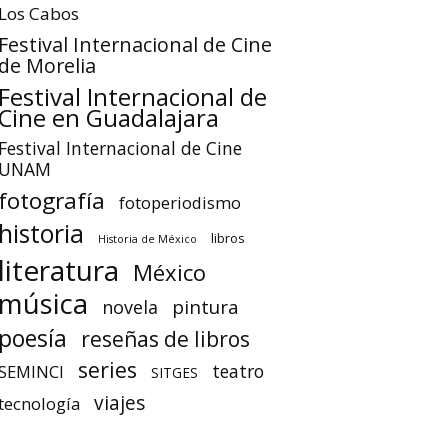
Los Cabos
Festival Internacional de Cine
de Morelia
Festival Internacional de
Cine en Guadalajara
Festival Internacional de Cine
UNAM
fotografía
fotoperiodismo
historia
libros
Historia de México
literatura
México
música
pintura
novela
poesía
reseñas de libros
series
teatro
SEMINCI
SITGES
viajes
tecnología