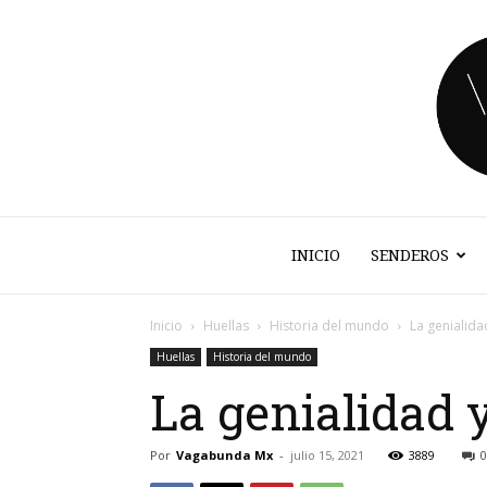
INICIO
SENDEROS
Inicio
Huellas
Historia del mundo
La genialida
Huellas
Historia del mundo
La genialidad 
Por
Vagabunda Mx
-
julio 15, 2021
3889
0