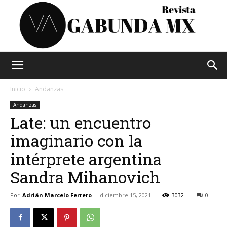
Vagabunda
Inicio
Andanzas
Andanzas
Late: un encuentro
Mx
imaginario con la
intérprete argentina
Sandra Mihanovich
Por
Adrián Marcelo Ferrero
-
diciembre 15, 2021
3032
0