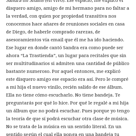
Sandra on Shams
(en vivo). Ese espacio, me explicó el
disquero amigo, amigo de mi hermano para no faltar a
la verdad, con quien por propiedad transitiva nos
conocemos hace añares de reuniones sociales en casa
de Diego, de haberle comprado rarezas, de
asesoramientos vía email que él me ha ido haciendo.
Ese lugar en donde cantó Sandra era como puede ser
ahora “La Trastienda”, un lugar para recitales que sin
ser multitudinarios si admiten una cantidad de público
bastante numeroso. Por aquel entonces, me explicó
este disquero amigo ese espacio era así. Pero le compré
a mi hija el nuevo vinilo, recién salido de ese álbum.
Ella no tiene cómo escucharlo. No tiene bandeja. Te
preguntarás por qué lo hice. Por qué le regalé a mi hija
un álbum que no podrá escuchar. Pues porque yo tengo
la teoría de que sí podrá escuchar otra clase de música.
No se trata de la música en un sentido literal. En un
sentido según el cual ella ponga en una bandeja tu