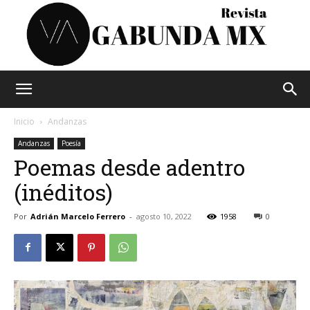
Vagabunda
Inicio
Andanzas
Andanzas
Poesía
Poemas desde adentro
Mx
(inéditos)
Por
Adrián Marcelo Ferrero
-
agosto 10, 2022
1958
0