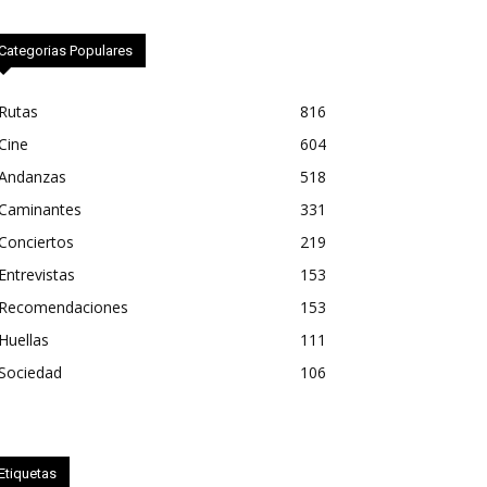
Categorias Populares
Rutas
816
Cine
604
Andanzas
518
Caminantes
331
Conciertos
219
Entrevistas
153
Recomendaciones
153
Huellas
111
Sociedad
106
Etiquetas