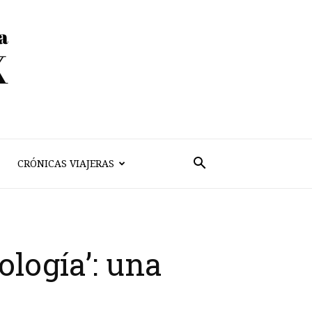
CRÓNICAS VIAJERAS
ología’: una