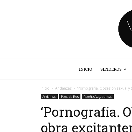
INICIO
SENDEROS
Inicio
Andanzas
‘Pornografía. Obsesión sexual y 
Andanzas
Pasos de Eros
Reseñas Vagabundas
‘Pornografía. O
obra excitante