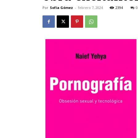
Por
Sofía Gómez
-
febrero 7, 2024
2394
0