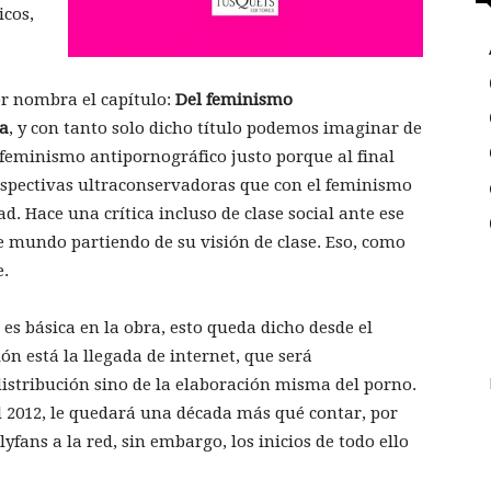
icos,
r nombra el capítulo:
Del feminismo
ra
, y con tanto solo dicho título podemos imaginar de
 feminismo antipornográfico justo porque al final
spectivas ultraconservadoras que con el feminismo
d. Hace una crítica incluso de clase social ante ese
 mundo partiendo de su visión de clase. Eso, como
e.
 es básica en la obra, esto queda dicho desde el
ión está la llegada de internet, que será
distribución sino de la elaboración misma del porno.
el 2012, le quedará una década más qué contar, por
fans a la red, sin embargo, los inicios de todo ello