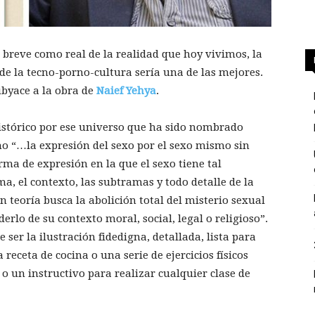
n breve como real de la realidad que hoy vivimos, la
e la tecno-porno-cultura sería una de las mejores.
ubyace a la obra de
Naief Yehya
.
histórico por ese universo que ha sido nombrado
o “…la expresión del sexo por el sexo mismo sin
rma de expresión en la que el sexo tiene tal
, el contexto, las subtramas y todo detalle de la
n teoría busca la abolición total del misterio sexual
erlo de su contexto moral, social, legal o religioso”.
ser la ilustración fidedigna, detallada, lista para
receta de cocina o una serie de ejercicios físicos
o un instructivo para realizar cualquier clase de