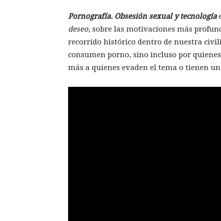
Pornografía. Obsesión sexual y tecnología
deseo
, sobre las motivaciones más profun
recorrido histórico dentro de nuestra civil
consumen porno, sino incluso por quienes
más a quienes evaden el tema o tienen una