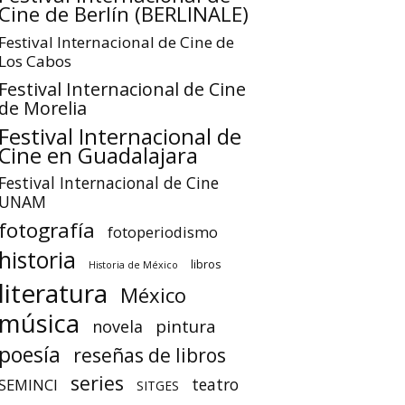
Cine de Berlín (BERLINALE)
Festival Internacional de Cine de
Los Cabos
Festival Internacional de Cine
de Morelia
Festival Internacional de
Cine en Guadalajara
Festival Internacional de Cine
UNAM
fotografía
fotoperiodismo
historia
libros
Historia de México
literatura
México
música
pintura
novela
poesía
reseñas de libros
series
teatro
SEMINCI
SITGES