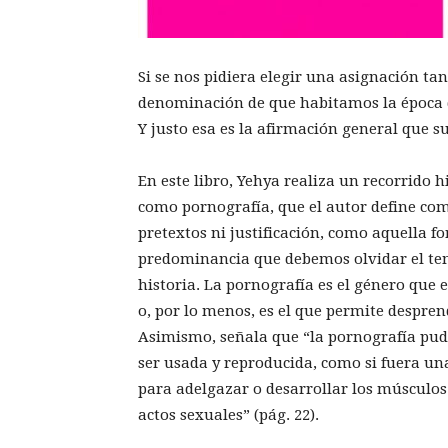
Si se nos pidiera elegir una asignación ta
denominación de que habitamos la época d
Y justo esa es la afirmación general que s
En este libro, Yehya realiza un recorrido 
como pornografía, que el autor define com
pretextos ni justificación, como aquella fo
predominancia que debemos olvidar el tema
historia. La pornografía es el género que e
o, por lo menos, es el que permite desprend
Asimismo, señala que “la pornografía pude 
ser usada y reproducida, como si fuera una 
para adelgazar o desarrollar los músculos 
actos sexuales” (pág. 22).