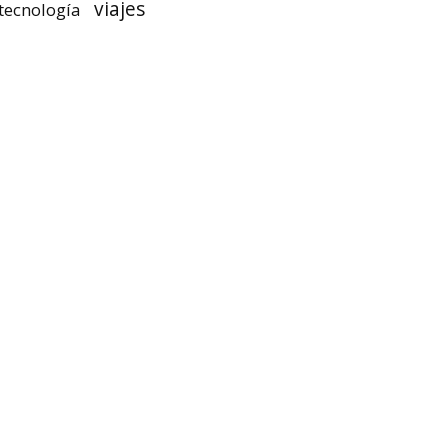
viajes
tecnología