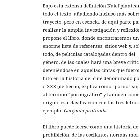
Bajo esta extensa definición Naief plantea
todo el texto, añadiendo incluso más sobre
trayecto, pero en esencia, de aquí parte pa
realizar la amplia investigación y reflexi
propone el libro, donde encontraremos u
enorme lista de referentes, sitios web y, s
todo, de películas catalogadas dentro del
género, de las cuales hará una breve crític
deteniéndose en aquellas cintas que fuero
hito en la historia del cine denominado p
o XXX (de hecho, explica cómo “porno” sup
al término “pornográfico” y también cómo
originó esa clasificación con las tres letras
ejemplo,
Garganta profunda
.
El libro puede leerse como una historia de
prohibición, de las oscilantes normas mor