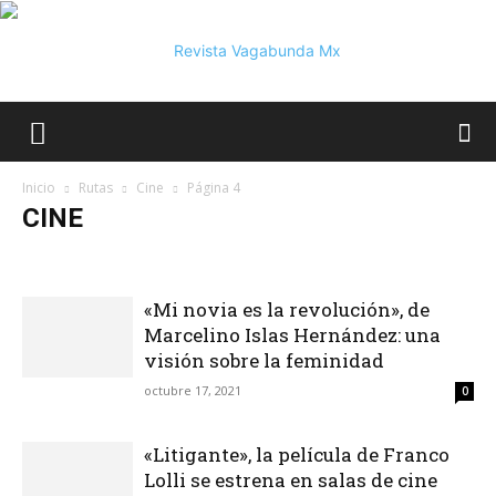
Vagabunda
Inicio
Rutas
Cine
Página 4
CINE
Mx
Cine
Entrevistas
Fotografía
Fotoreportaje
Pintura
Series
«Mi novia es la revolución», de
Marcelino Islas Hernández: una
visión sobre la feminidad
octubre 17, 2021
0
«Litigante», la película de Franco
Lolli se estrena en salas de cine