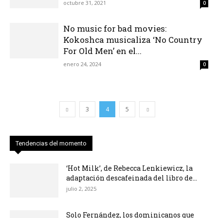
octubre 31, 2021
0
No music for bad movies:
Kokoshca musicaliza ‘No Country
For Old Men’ en el...
enero 24, 2024
0
3
4
5
Tendencias del momento
‘Hot Milk’, de Rebecca Lenkiewicz, la
adaptación descafeinada del libro de...
julio 2, 2025
Solo Fernández, los dominicanos que