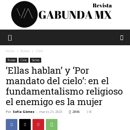
Vagabunda
Inicio
Rutas
Cine
Rutas
Cine
Series
‘Ellas hablan’ y ‘Por
Mx
mandato del cielo’: en el
fundamentalismo religioso
el enemigo es la mujer
Por
Sofía Gómez
-
marzo 21, 2023
2846
0