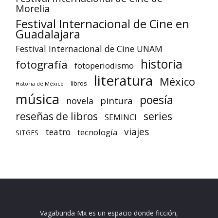
Morelia
Festival Internacional de Cine en
Guadalajara
Festival Internacional de Cine UNAM
historia
fotografía
fotoperiodismo
literatura
México
libros
Historia de México
música
poesía
pintura
novela
reseñas de libros
series
SEMINCI
viajes
teatro
tecnología
SITGES
Vagabunda Mx es un espacio donde ficción,