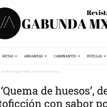
RUTAS
ANDANZAS
CAMINANTES
HUELLAS
Vagabunda
 de Miren Agur Meabe, una autoficción con...
‘Quema de huesos’, d
Mx
oficción con sabor po