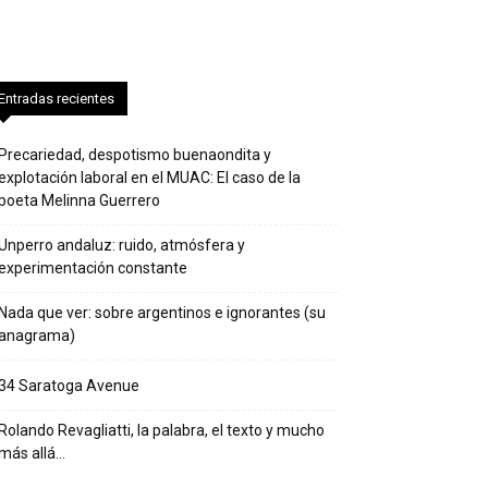
Entradas recientes
Precariedad, despotismo buenaondita y
explotación laboral en el MUAC: El caso de la
poeta Melinna Guerrero
Unperro andaluz: ruido, atmósfera y
experimentación constante
Nada que ver: sobre argentinos e ignorantes (su
anagrama)
34 Saratoga Avenue
Rolando Revagliatti, la palabra, el texto y mucho
más allá…