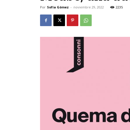
Por
Sofía Gómez
-
noviembre 29, 2022
2235