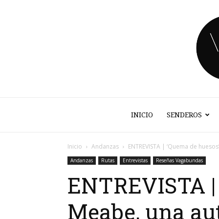
INICIO
SENDEROS
Inicio
Andanzas
ENTREVISTA | ‘Quema de huesos’,
Andanzas
Rutas
Entrevistas
Reseñas Vagabundas
ENTREVISTA | 
Meabe, una aut