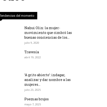
Tendencias del momento
Nahui Olin: la mujer-
movimiento que cimbró las
buenas conciencias de los...
julio 9, 2020
Travesía
abril 19, 2022
‘A grito abierto’: indagar,
analizar y dar nombre a las
mujeres...
julio 23, 2025
Poemas brujos
mayo 7, 2025