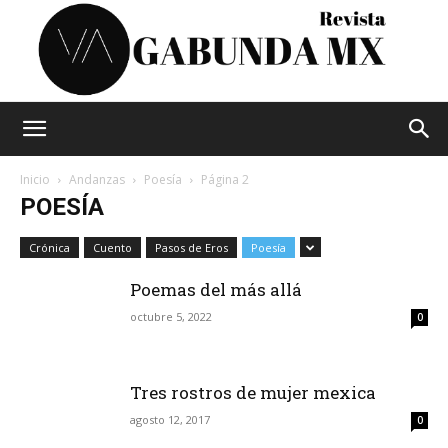
Vagabunda
Inicio
Andanzas
Poesía
Página 2
POESÍA
Mx
Crónica
Cuento
Pasos de Eros
Poesía
Poemas del más allá
octubre 5, 2022
0
Tres rostros de mujer mexica
agosto 12, 2017
0