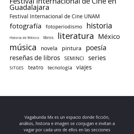
Festival Internacional de Cine en
Guadalajara
Festival Internacional de Cine UNAM
historia
fotografía
fotoperiodismo
literatura
México
libros
Historia de México
música
poesía
pintura
novela
reseñas de libros
series
SEMINCI
viajes
teatro
tecnología
SITGES
Vagabunda Mx es un espacio donde ficción,
análisis, historia e imagen se conjugan e invitan a
vagar por cada uno de ellos en las secciones