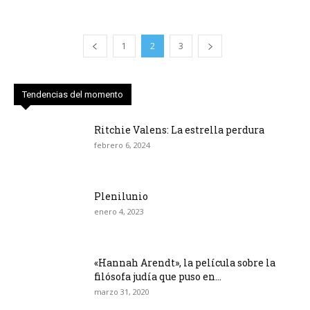
1
2
3
Tendencias del momento
Ritchie Valens: La estrella perdura
febrero 6, 2024
Plenilunio
enero 4, 2023
«Hannah Arendt», la película sobre la
filósofa judía que puso en...
marzo 31, 2020