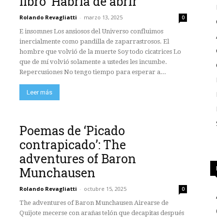
libro ‘Habría de abrir’
Rolando Revagliatti
-
marzo 13, 2025
0
E insomnes Los ansiosos del Universo confluimos
inercialmente como pandilla de zaparrastrosos. El
hombre que volvió de la muerte Soy todo cicatrices Lo
que de mí volvió solamente a ustedes les incumbe.
Repercusiones No tengo tiempo para esperar a...
Leer más
Poemas de ‘Picado
contrapicado’: The
adventures of Baron
Munchausen
Rolando Revagliatti
-
octubre 15, 2025
0
The adventures of Baron Munchausen Airearse de
Quijote mecerse con arañas telón que decapitas después