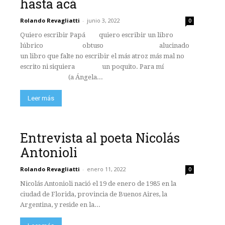
hasta acá
Rolando Revagliatti
-
junio 3, 2022
0
Quiero escribir Papá quiero escribir un libro
lúbrico obtuso alucinado
un libro que falte no escribir el más atroz más mal no
escrito ni siquiera un poquito. Para mí
(a Ángela...
Leer más
Entrevista al poeta Nicolás
Antonioli
Rolando Revagliatti
-
enero 11, 2022
0
Nicolás Antonioli nació el 19 de enero de 1985 en la
ciudad de Florida, provincia de Buenos Aires, la
Argentina, y reside en la...