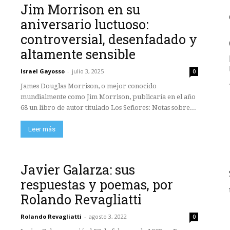
Jim Morrison en su
aniversario luctuoso:
controversial, desenfadado y
altamente sensible
Israel Gayosso
-
julio 3, 2025
0
James Douglas Morrison, o mejor conocido
mundialmente como Jim Morrison, publicaría en el año
68 un libro de autor titulado Los Señores: Notas sobre...
Leer más
Javier Galarza: sus
respuestas y poemas, por
Rolando Revagliatti
Rolando Revagliatti
-
agosto 3, 2022
0