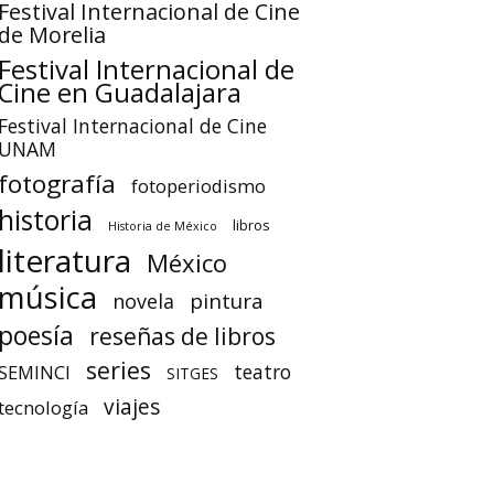
Festival Internacional de Cine
de Morelia
Festival Internacional de
Cine en Guadalajara
Festival Internacional de Cine
UNAM
fotografía
fotoperiodismo
historia
libros
Historia de México
literatura
México
música
pintura
novela
poesía
reseñas de libros
series
teatro
SEMINCI
SITGES
viajes
tecnología