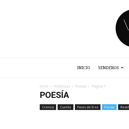
INICIO
SENDEROS
Inicio
Andanzas
Poesía
Página 7
POESÍA
Crónica
Cuento
Pasos de Eros
Poesía
Rese