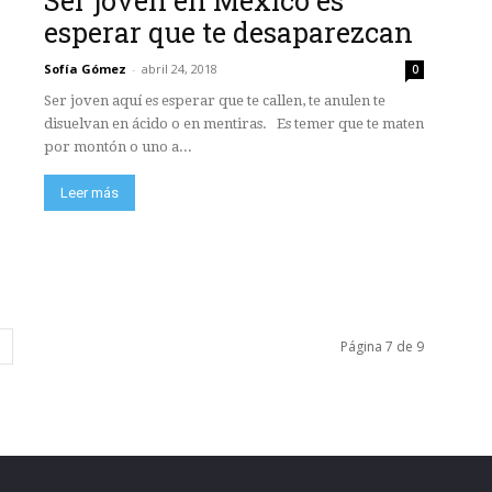
Ser joven en México es
esperar que te desaparezcan
Sofía Gómez
-
abril 24, 2018
0
Ser joven aquí es esperar que te callen, te anulen te
disuelvan en ácido o en mentiras. Es temer que te maten
por montón o uno a...
Leer más
Página 7 de 9