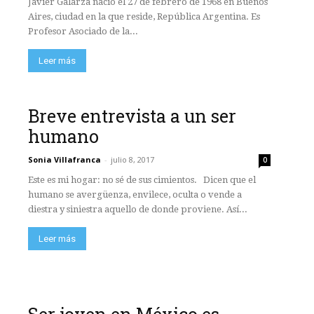
Javier Galarza nació el 27 de febrero de 1968 en Buenos
Aires, ciudad en la que reside, República Argentina. Es
Profesor Asociado de la...
Leer más
Breve entrevista a un ser
humano
Sonia Villafranca
-
julio 8, 2017
0
Este es mi hogar: no sé de sus cimientos. Dicen que el
humano se avergüenza, envilece, oculta o vende a
diestra y siniestra aquello de donde proviene. Así...
Leer más